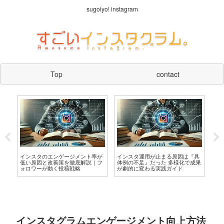
sugoiyo! instagram
Top
contact
対
インスタのエンゲージメント率が
インスタ運用が止まる原因は『具
In
稿体
低い原因と改善策を徹底解説｜フ
体例の不足』だった 多様化で成果
策
ォロワーが動く投稿戦略
が劇的に変わる実践ガイド
成
インスタグラムエンゲージメント向上方法