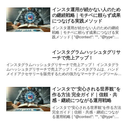
"WebPage"...
インスタ運用が続かない人のため
の継続戦略｜モチベに頼らず成果
につなげる実践メソッド
インスタ運用が続かない人のための継続
戦略｜モチベに頼らず成果につなげる実
践メソッド { "@context": "", "@type":
"BlogPosting", "mainEntityOfPage": {
"@type": "WebP...
インスタグラムハッシュタグリサ
ーチで売上アップ！
インスタグラムハッシュタグリサーチで売上アップ！ インスタグラ
ムハッシュタグリサーチで売上アップ！ インスタグラムは、ハンド
メイドアクセサリーを販売するための強力なマーケティングツールと
して活用されています。しかし、数多くの投稿があふれる中...
インスタで“安心される世界観”を
作る方法 完全ガイド｜信頼・共
感・継続につながる運用戦略
インスタで“安心される世界観”を作る方法
完全ガイド｜信頼・共感・継続につなが
る運用戦略 { "@context": "", "@type":
"BlogPosting", "mainEntityOfPage": {
"@type": "W...