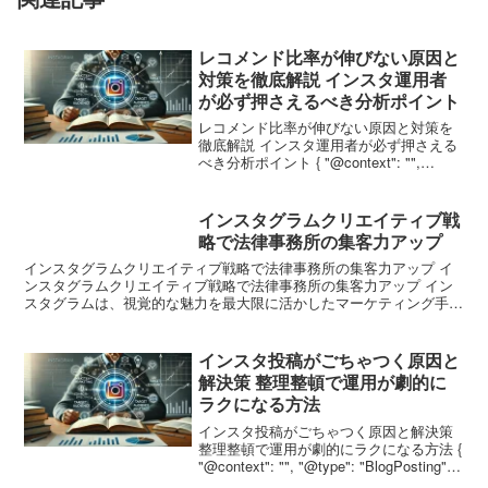
レコメンド比率が伸びない原因と
対策を徹底解説 インスタ運用者
が必ず押さえるべき分析ポイント
レコメンド比率が伸びない原因と対策を
徹底解説 インスタ運用者が必ず押さえる
べき分析ポイント { "@context": "",
"@type": "BlogPosting",
"mainEntityOfPage": { "@type": "...
インスタグラムクリエイティブ戦
略で法律事務所の集客力アップ
インスタグラムクリエイティブ戦略で法律事務所の集客力アップ イ
ンスタグラムクリエイティブ戦略で法律事務所の集客力アップ イン
スタグラムは、視覚的な魅力を最大限に活かしたマーケティング手法
を提供するSNSとして、特に視覚的な印象が大切な業界に...
インスタ投稿がごちゃつく原因と
解決策 整理整頓で運用が劇的に
ラクになる方法
インスタ投稿がごちゃつく原因と解決策
整理整頓で運用が劇的にラクになる方法 {
"@context": "", "@type": "BlogPosting",
"mainEntityOfPage": { "@type":