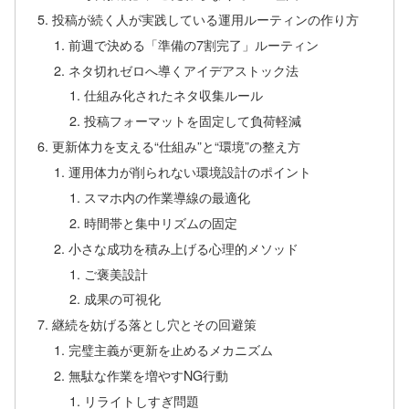
投稿が続く人が実践している運用ルーティンの作り方
前週で決める「準備の7割完了」ルーティン
ネタ切れゼロへ導くアイデアストック法
仕組み化されたネタ収集ルール
投稿フォーマットを固定して負荷軽減
更新体力を支える“仕組み”と“環境”の整え方
運用体力が削られない環境設計のポイント
スマホ内の作業導線の最適化
時間帯と集中リズムの固定
小さな成功を積み上げる心理的メソッド
ご褒美設計
成果の可視化
継続を妨げる落とし穴とその回避策
完璧主義が更新を止めるメカニズム
無駄な作業を増やすNG行動
リライトしすぎ問題