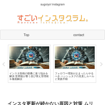
sugoiyo! instagram
Top
contact
増
インスタ投稿の順番に迷う悩みを
フォロワー増加が止まったらやる
イ
に
解決 世界観が整う並び替え管理術
べき ハッシュタグの見直しルール
体
を徹底解説
と実践手順
が
インスタ更新が続かない原因と対策 ムリ