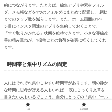
約につながります。たとえば、編集アプリや素材フォル
ダ、メモ帳などを1つのフォルダにまとめて配置し、 起動
までのタップ数を減らします。また、ホーム画面の1ペー
ジ目にインスタ関連のアプリを集約しておくことで、
「すぐ取りかかれる」状態を維持できます。小さな導線改
善の積み重ねが、1投稿ごとの負荷を確実に軽くしてくれ
ます。
時間帯と集中リズムの固定
人にはそれぞれ集中しやすい時間帯があります。朝の静か
な時間に思考が冴える人もいれば、 夜にじっくり文章を
書きたい人もいるでしょう。自分にとっての「集中ゴール
デンタイム」を把握し、 そこに投稿作業のコアを配置す
Top
contact
ることで、同じ時間でも得られる成果が変わります。 ま