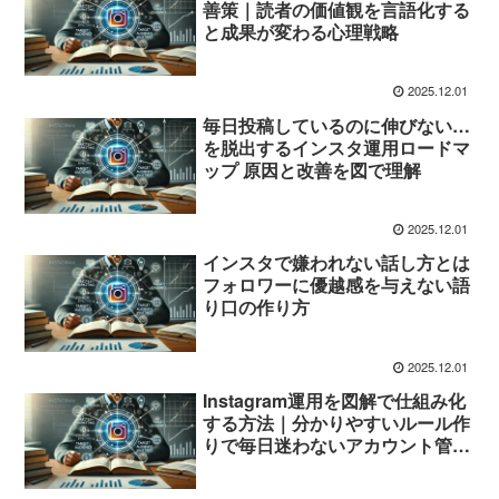
善策｜読者の価値観を言語化する
と成果が変わる心理戦略
2025.12.01
毎日投稿しているのに伸びない…
を脱出するインスタ運用ロードマ
ップ 原因と改善を図で理解
2025.12.01
インスタで嫌われない話し方とは
フォロワーに優越感を与えない語
り口の作り方
2025.12.01
Instagram運用を図解で仕組み化
する方法｜分かりやすいルール作
りで毎日迷わないアカウント管理
術