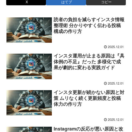
X
はてブ
コピー
読者の負担を減らすインスタ情報
整理術 分かりやすく伝わる投稿
構成の作り方
2025.12.01
インスタ運用が止まる原因は『具
体例の不足』だった 多様化で成
果が劇的に変わる実践ガイド
2025.12.01
インスタ更新が続かない原因と対
策 ムリなく続く更新頻度と投稿
体力の作り方
2025.12.01
Instagramの反応が悪い原因と改