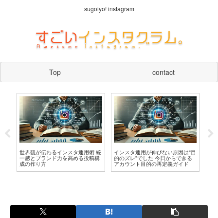
sugoiyo! instagram
Top
contact
ンスタ運用が伸びない原因は“目
ネタ切れ・作業過多から解放 イン
インスタグラ
のズレ”でした 今日からできる
スタ運用を省力化するテンプレ構
完全解説｜投
カウント目的の再定義ガイド
築法
改善方法