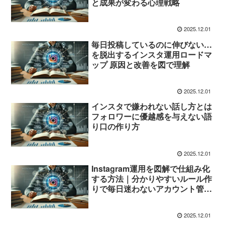
と成果が変わる心理戦略
2025.12.01
毎日投稿しているのに伸びない…
を脱出するインスタ運用ロードマ
ップ 原因と改善を図で理解
2025.12.01
インスタで嫌われない話し方とは
フォロワーに優越感を与えない語
り口の作り方
2025.12.01
Instagram運用を図解で仕組み化
する方法｜分かりやすいルール作
りで毎日迷わないアカウント管理
術
2025.12.01