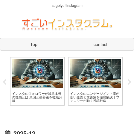
sugoiyo! instagram
Top
contact
ンスタのフォロワーが減る本当
インスタのエンゲージメント率が
インスタのエン
理由とは 原因と改善策を徹底分
低い原因と改善策を徹底解説｜フ
びない原因と改
ォロワーが動く投稿戦略
2025-12