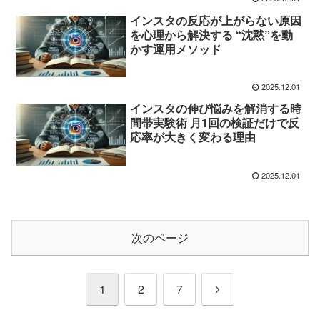
インスタの反応が上がらない原因
を心理から解決する “沈黙”を動
かす運用メソッド
2025.12.01
インスタの伸び悩みを解消する時
間帯実験術 月1回の検証だけで反
応率が大きく変わる理由
2025.12.01
次のページ
次
1
2
7
へ