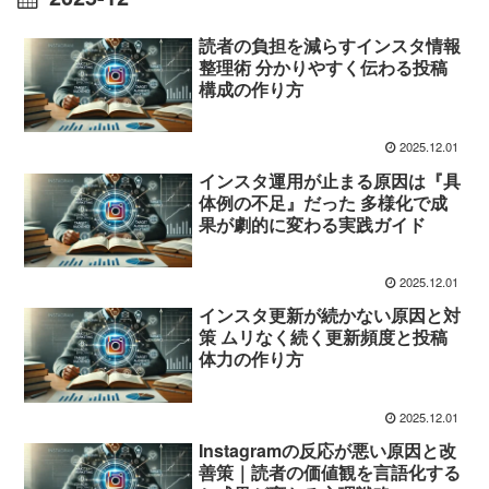
読者の負担を減らすインスタ情報
整理術 分かりやすく伝わる投稿
構成の作り方
2025.12.01
インスタ運用が止まる原因は『具
体例の不足』だった 多様化で成
果が劇的に変わる実践ガイド
2025.12.01
インスタ更新が続かない原因と対
策 ムリなく続く更新頻度と投稿
体力の作り方
2025.12.01
Instagramの反応が悪い原因と改
善策｜読者の価値観を言語化する