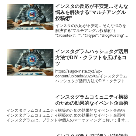
インスタの反応が不安定…そんな
悩みを解決する“マルチアングル
投稿術”
インスタの反応が不安定…そんな悩みを
解決する“マルチアングル投稿術” {
"@context": "", "@type": "BlogPosting",
"mainEntityOfPage": { "@type":
"WebPage", "...
インスタグラムハッシュタグ活用
方法でDIY・クラフトを広げるコ
ツ
https://sugoi-insta.xyz/wp-
content/uploads/2025/02/インスタグラム
ハッシュタグ活用方法でDIY・クラフトを
広げるコツ.webp
インスタグラムコミュニティ構築
のための効果的なイベント企画術
インスタグラムコミュニティ構築のための効果的なイベント企画術
インスタグラムコミュニティ構築のための効果的なイベント企画術
インスタグラムは、ブランドや個人のマーケティングにおいて非常に
強力なツールとなっています。しかし、フォロワーを集める...
インスタグラムでブランド認知向