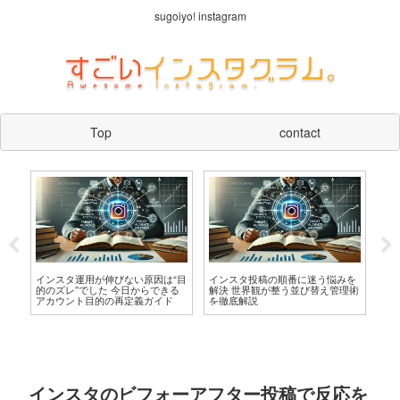
sugoiyo! instagram
Top
contact
を
インスタ運用が伸びない原因は“目
インスタ投稿の順番に迷う悩みを
S
と
的のズレ”でした 今日からできる
解決 世界観が整う並び替え管理術
作
アカウント目的の再定義ガイド
を徹底解説
インスタのビフォーアフター投稿で反応を