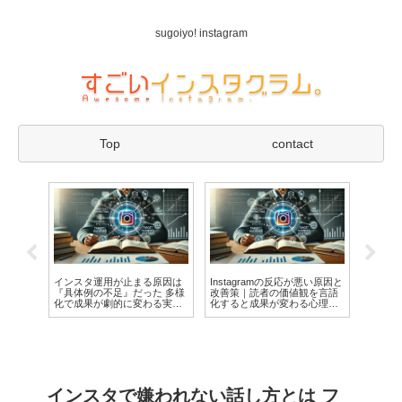
sugoiyo! instagram
Top
contact
名言投
インスタ運用が止まる原因は
Instagramの反応が悪い原因と
インス
む企画
『具体例の不足』だった 多様
改善策｜読者の価値観を言語
はどこ
化で成果が劇的に変わる実践
化すると成果が変わる心理戦
用スト
ガイド
略
インスタで嫌われない話し方とは フ