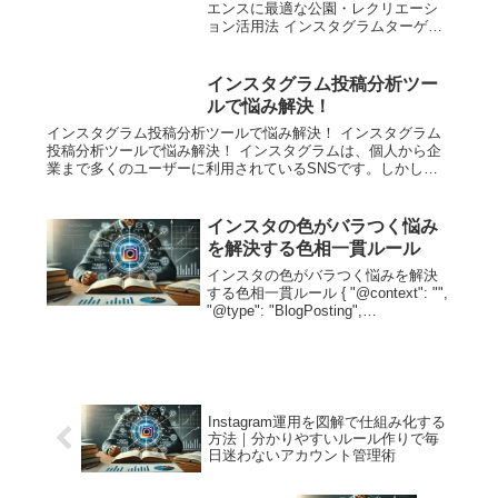
エンスに最適な公園・レクリエーシ
ョン活用法 インスタグラムターゲッ
トオーディエンスの特性とは？ イン
スタグラムは視覚的に魅力的なコン
テンツが求められるSNSです。ター
インスタグラム投稿分析ツー
ゲットオーディエンスを明確に理解
ルで悩み解決！
し、彼らの...
インスタグラム投稿分析ツールで悩み解決！ インスタグラム
投稿分析ツールで悩み解決！ インスタグラムは、個人から企
業まで多くのユーザーに利用されているSNSです。しかし、
インスタグラムの投稿の効果を測ることは決して簡単ではあり
ません。特にビジ...
インスタの色がバラつく悩み
を解決する色相一貫ルール
インスタの色がバラつく悩みを解決
する色相一貫ルール { "@context": "",
"@type": "BlogPosting",
"mainEntityOfPage": { "@type":
"WebPage", "@id": "" ...
Instagram運用を図解で仕組み化する
方法｜分かりやすいルール作りで毎
日迷わないアカウント管理術