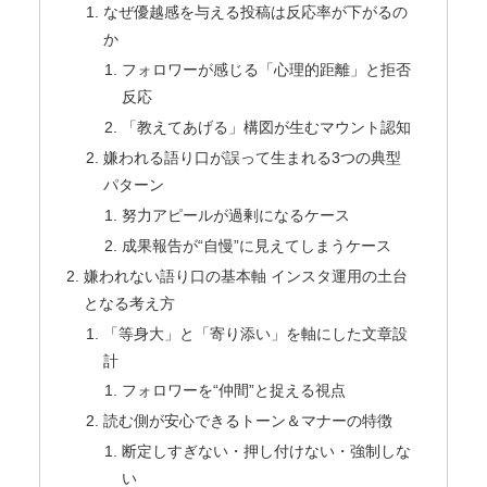
なぜ優越感を与える投稿は反応率が下がるの
か
フォロワーが感じる「心理的距離」と拒否
反応
「教えてあげる」構図が生むマウント認知
嫌われる語り口が誤って生まれる3つの典型
パターン
努力アピールが過剰になるケース
成果報告が“自慢”に見えてしまうケース
嫌われない語り口の基本軸 インスタ運用の土台
となる考え方
「等身大」と「寄り添い」を軸にした文章設
計
フォロワーを“仲間”と捉える視点
読む側が安心できるトーン＆マナーの特徴
断定しすぎない・押し付けない・強制しな
い