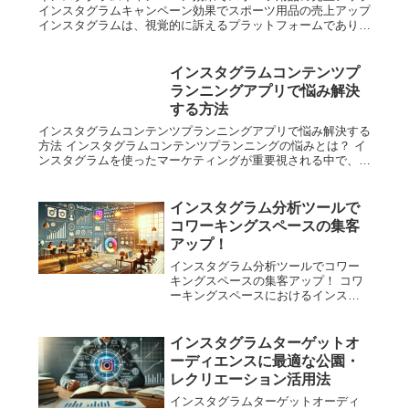
インスタグラムキャンペーン効果でスポーツ用品の売上アップ
インスタグラムは、視覚的に訴えるプラットフォームであり、
特にスポーツ用品業界において非常に大きな効果を発揮しま
す。現代の消費...
インスタグラムコンテンツプ
ランニングアプリで悩み解決
する方法
インスタグラムコンテンツプランニングアプリで悩み解決する
方法 インスタグラムコンテンツプランニングの悩みとは？ イ
ンスタグラムを使ったマーケティングが重要視される中で、コ
ンテンツプランニングの悩みを抱える方は多いのではないでし
ょうか。特に、...
インスタグラム分析ツールで
コワーキングスペースの集客
アップ！
インスタグラム分析ツールでコワー
キングスペースの集客アップ！ コワ
ーキングスペースにおけるインスタ
グラム活用の重要性 コワーキングス
ペースを運営する上で、集客は最も
重要な課題の一つです。特に、若年
インスタグラムターゲットオ
層やフリーランスの増加に伴い、
ーディエンスに最適な公園・
SNSの活用は...
レクリエーション活用法
インスタグラムターゲットオーディ