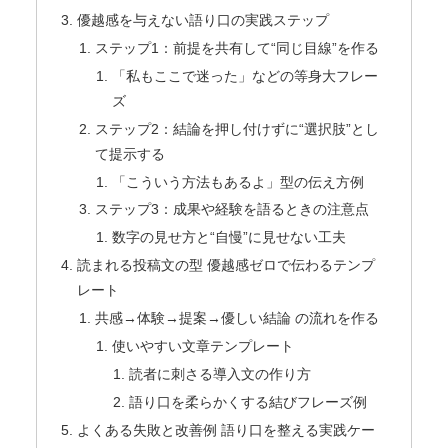
優越感を与えない語り口の実践ステップ
ステップ1：前提を共有して“同じ目線”を作る
「私もここで迷った」などの等身大フレー
ズ
ステップ2：結論を押し付けずに“選択肢”とし
て提示する
「こういう方法もあるよ」型の伝え方例
ステップ3：成果や経験を語るときの注意点
数字の見せ方と“自慢”に見せない工夫
読まれる投稿文の型 優越感ゼロで伝わるテンプ
レート
共感→体験→提案→優しい結論 の流れを作る
使いやすい文章テンプレート
読者に刺さる導入文の作り方
語り口を柔らかくする結びフレーズ例
よくある失敗と改善例 語り口を整える実践ケー