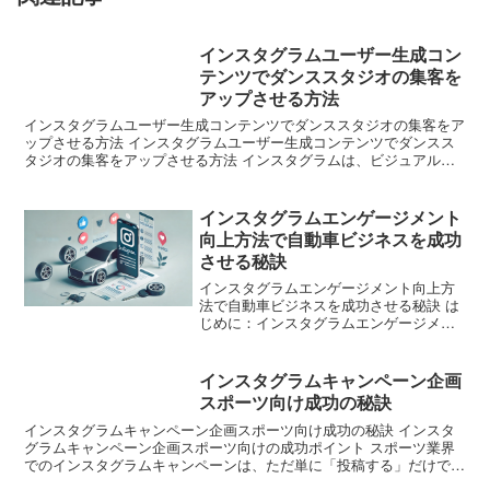
インスタグラムユーザー生成コン
テンツでダンススタジオの集客を
アップさせる方法
インスタグラムユーザー生成コンテンツでダンススタジオの集客をア
ップさせる方法 インスタグラムユーザー生成コンテンツでダンスス
タジオの集客をアップさせる方法 インスタグラムは、ビジュアル中
心のSNSとして、特にダンススタジオにとって大きな集客...
インスタグラムエンゲージメント
向上方法で自動車ビジネスを成功
させる秘訣
インスタグラムエンゲージメント向上方
法で自動車ビジネスを成功させる秘訣 は
じめに：インスタグラムエンゲージメン
トの重要性 現代のマーケティングにおい
て、ソーシャルメディアは欠かせない存
在です。特にインスタグラムは、視覚的
インスタグラムキャンペーン企画
に魅力的なコンテンツ...
スポーツ向け成功の秘訣
インスタグラムキャンペーン企画スポーツ向け成功の秘訣 インスタ
グラムキャンペーン企画スポーツ向けの成功ポイント スポーツ業界
でのインスタグラムキャンペーンは、ただ単に「投稿する」だけでは
効果を得るのが難しいです。成功するためには、目的をしっ...