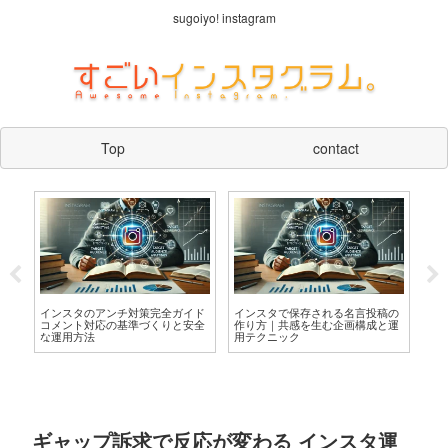
sugoiyo! instagram
Top
contact
ど
インスタのアンチ対策完全ガイド
インスタで保存される名言投稿の
イ
レ
コメント対応の基準づくりと安全
作り方｜共感を生む企画構成と運
や
な運用方法
用テクニック
す
ギャップ訴求で反応が変わる インスタ運