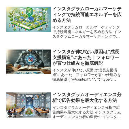
インスタグラムローカルマーケテ
ィングで持続可能エネルギーを広
める方法
インスタグラムローカルマーケティング
で持続可能エネルギーを広める方法 イン
スタグラムローカルマーケティングで持
続可能エネルギーを広める方法 持続可能
エネルギーの普及は、地球環境を守るた
めに欠かせない課題です。しかし、その
インスタが伸びない原因は“成長
普及には、消費者の理...
支援構造”にあった｜フォロワー
が育つ仕組みを徹底解説
インスタが伸びない原因は“成長支援構
造”にあった｜フォロワーが育つ仕組みを
徹底解説 { "@context": "", "@type":
"BlogPosting", "mainEntityOfPage": {
"@type": "WebP...
インスタグラムオーディエンス分
析で広告効果を最大化する方法
インスタグラムオーディエンス分析で広
告効果を最大化する方法 インスタグラム
オーディエンス分析の重要性 インスタグ
ラムは、ビジュアルコンテンツを重視し
たSNSプラットフォームとして、多くの